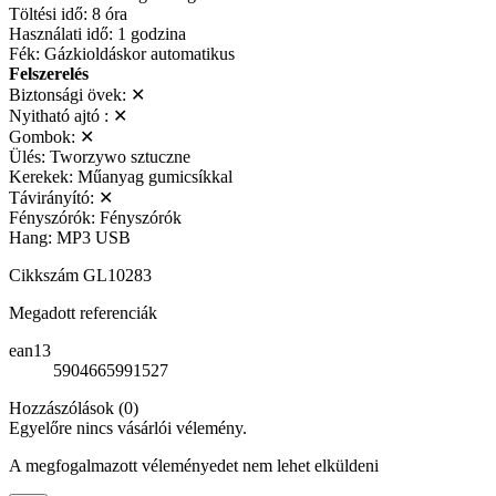
Töltési idő: 8 óra
Használati idő: 1 godzina
Fék: Gázkioldáskor automatikus
Felszerelés
Biztonsági övek: ✕
Nyitható ajtó : ✕
Gombok: ✕
Ülés: Tworzywo sztuczne
Kerekek: Műanyag gumicsíkkal
Távirányító: ✕
Fényszórók: Fényszórók
Hang: MP3 USB
Cikkszám
GL10283
Megadott referenciák
ean13
5904665991527
Hozzászólások (0)
Egyelőre nincs vásárlói vélemény.
A megfogalmazott véleményedet nem lehet elküldeni