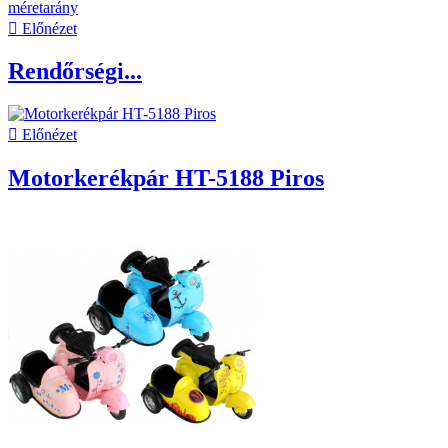

Előnézet
Rendőrségi...

Előnézet
Motorkerékpár HT-5188 Piros