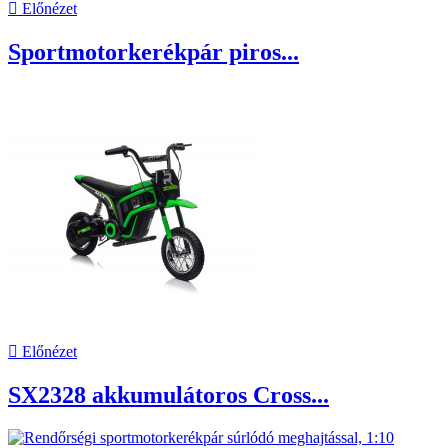

Előnézet
Sportmotorkerékpár piros...

Előnézet
SX2328 akkumulátoros Cross...