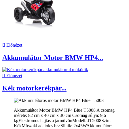

Előnézet
Akkumulátor Motor BMW HP4...

Előnézet
Kék motorkerékpár...
Akkumulátor Motor BMW HP4 Blue T5008 A csomag
mérete: 82 cm x 40 cm x 30 cm Csomag súlya: 9,6
kgElektromos hajtás a járművönModell: JT5008Szín:
KékMűszaki adatok< br>Silnik: 2x45WAkkumulátor: