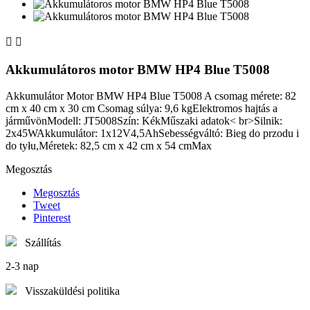


Akkumulátoros motor BMW HP4 Blue T5008
Akkumulátor Motor BMW HP4 Blue T5008 A csomag mérete: 82
cm x 40 cm x 30 cm Csomag súlya: 9,6 kgElektromos hajtás a
járművönModell: JT5008Szín: KékMűszaki adatok< br>Silnik:
2x45WAkkumulátor: 1x12V4,5AhSebességváltó: Bieg do przodu i
do tyłu,Méretek: 82,5 cm x 42 cm x 54 cmMax
Megosztás
Megosztás
Tweet
Pinterest
Szállítás
2-3 nap
Visszaküldési politika