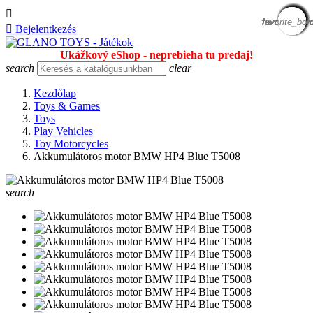

favorite_bor
favorite_bor
favorite_bor
favorite_bor
favorite_bor
favorite_bor
favorite_bor
favorite_bor
favorite_bor
favorite_bor
favorite_bor
favorite_bor
favorite_bor
favorite_bor
favorite_bor
favorite_bor

Bejelentkezés
Ukážkový eShop - neprebieha tu predaj!
search
clear
Kezdőlap
Toys & Games
Toys
Play Vehicles
Toy Motorcycles
Akkumulátoros motor BMW HP4 Blue T5008
search