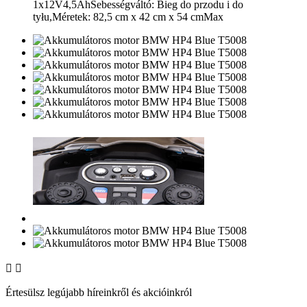
1x12V4,5AhSebességváltó: Bieg do przodu i do
tyłu,Méretek: 82,5 cm x 42 cm x 54 cmMax


Értesülsz legújabb híreinkről és akcióinkról