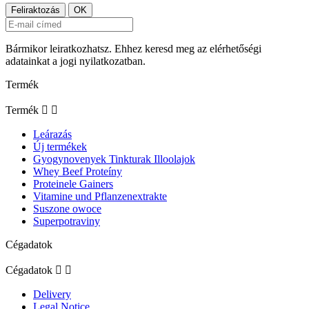
Bármikor leiratkozhatsz. Ehhez keresd meg az elérhetőségi
adatainkat a jogi nyilatkozatban.
Termék
Termék


Leárazás
Új termékek
Gyogynovenyek Tinkturak Illoolajok
Whey Beef Proteíny
Proteinele Gainers
Vitamine und Pflanzenextrakte
Suszone owoce
Superpotraviny
Cégadatok
Cégadatok


Delivery
Legal Notice