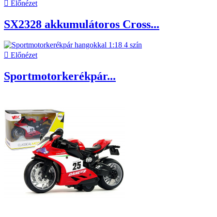

Előnézet
SX2328 akkumulátoros Cross...

Előnézet
Sportmotorkerékpár...