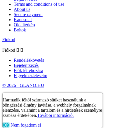
Terms and conditions of use
About us
Secure payment
Kapcsolat
Oldaltérkép
Boltok
Fiókod
Fiókod


Rendeléskövetés
Bejelentkezés
Fiók létrehozása
Figyelmeztetéseim
© 2026 - GLANO.HU
Harmadik féltől származó sütiket használunk a
böngészési élmény javítása, a webhely forgalmának
elemzése, valamint a tartalom és a hirdetések személyre
szabása érdekében.
További információ.
OK
Nem fogadom el