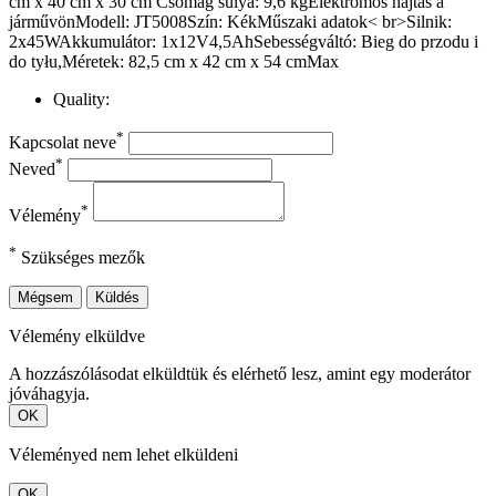
cm x 40 cm x 30 cm Csomag súlya: 9,6 kgElektromos hajtás a
járművönModell: JT5008Szín: KékMűszaki adatok< br>Silnik:
2x45WAkkumulátor: 1x12V4,5AhSebességváltó: Bieg do przodu i
do tyłu,Méretek: 82,5 cm x 42 cm x 54 cmMax
Quality:
*
Kapcsolat neve
*
Neved
*
Vélemény
*
Szükséges mezők
Mégsem
Küldés
Vélemény elküldve
A hozzászólásodat elküldtük és elérhető lesz, amint egy moderátor
jóváhagyja.
OK
Véleményed nem lehet elküldeni
OK