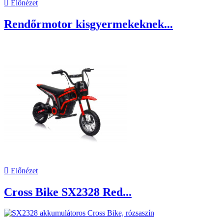

Előnézet
Rendőrmotor kisgyermekeknek...

Előnézet
Cross Bike SX2328 Red...