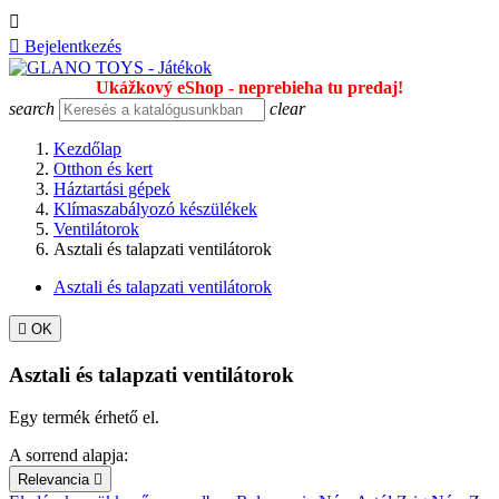


Bejelentkezés
Ukážkový eShop - neprebieha tu predaj!
search
clear
Kezdőlap
Otthon és kert
Háztartási gépek
Klímaszabályozó készülékek
Ventilátorok
Asztali és talapzati ventilátorok
Asztali és talapzati ventilátorok

OK
Asztali és talapzati ventilátorok
Egy termék érhető el.
A sorrend alapja:
Relevancia
