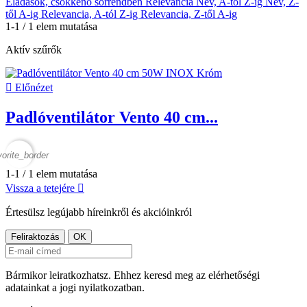
Eladások, csökkenő sorrendben
Relevancia
Név, A-tól Z-ig
Név, Z-
től A-ig
Relevancia, A-tól Z-ig
Relevancia, Z-től A-ig
1-1 / 1 elem mutatása
Aktív szűrők

Előnézet
Padlóventilátor Vento 40 cm...
vorite_border
1-1 / 1 elem mutatása
Vissza a tetejére

Értesülsz legújabb híreinkről és akcióinkról
Bármikor leiratkozhatsz. Ehhez keresd meg az elérhetőségi
adatainkat a jogi nyilatkozatban.