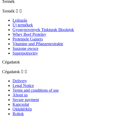
Termék
Termék


Leárazás
Új termékek
Gyogynovenyek Tinkturak Illoolajok
Whey Beef Proteíny
Proteinele Gainers
Vitamine und Pflanzenextrakte
Suszone owoce
Superpotraviny
Cégadatok
Cégadatok


Delivery
Legal Notice
Terms and conditions of use
About us
Secure payment
Kapcsolat
Oldaltérkép
Boltok