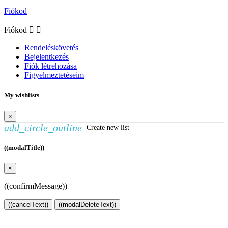
Fiókod
Fiókod


Rendeléskövetés
Bejelentkezés
Fiók létrehozása
Figyelmeztetéseim
My wishlists
×
add_circle_outline
Create new list
((modalTitle))
×
((confirmMessage))
((cancelText))
((modalDeleteText))
Kívánságlista létrehozása