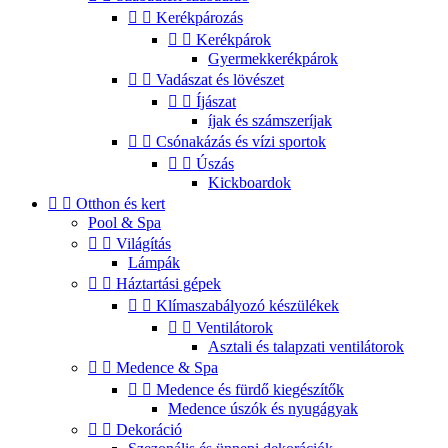


Kerékpározás


Kerékpárok
Gyermekkerékpárok


Vadászat és lövészet


Íjászat
íjak és számszeríjak


Csónakázás és vízi sportok


Úszás
Kickboardok


Otthon és kert
Pool & Spa


Világítás
Lámpák


Háztartási gépek


Klímaszabályozó készülékek


Ventilátorok
Asztali és talapzati ventilátorok


Medence & Spa


Medence és fürdő kiegészítők
Medence úszók és nyugágyak


Dekoráció