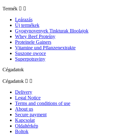
Termék


Leárazás
Új termékek
Gyogynovenyek Tinkturak Illoolajok
Whey Beef Proteíny
Proteinele Gainers
Vitamine und Pflanzenextrakte
Suszone owoce
Superpotraviny
Cégadatok
Cégadatok


Delivery
Legal Notice
Terms and conditions of use
About us
Secure payment
Kapcsolat
Oldaltérkép
Boltok