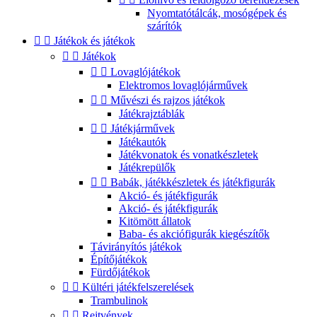
Nyomtatótálcák, mosógépek és
szárítók


Játékok és játékok


Játékok


Lovaglójátékok
Elektromos lovaglójárművek


Művészi és rajzos játékok
Játékrajztáblák


Játékjárművek
Játékautók
Játékvonatok és vonatkészletek
Játékrepülők


Babák, játékkészletek és játékfigurák
Akció- és játékfigurák
Akció- és játékfigurák
Kitömött állatok
Baba- és akciófigurák kiegészítők
Távirányítós játékok
Építőjátékok
Fürdőjátékok


Kültéri játékfelszerelések
Trambulinok


Rejtvények