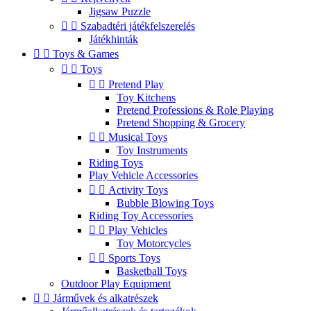
Jigsaw Puzzle


Szabadtéri játékfelszerelés
Játékhinták


Toys & Games


Toys


Pretend Play
Toy Kitchens
Pretend Professions & Role Playing
Pretend Shopping & Grocery


Musical Toys
Toy Instruments
Riding Toys
Play Vehicle Accessories


Activity Toys
Bubble Blowing Toys
Riding Toy Accessories


Play Vehicles
Toy Motorcycles


Sports Toys
Basketball Toys
Outdoor Play Equipment


Járművek és alkatrészek