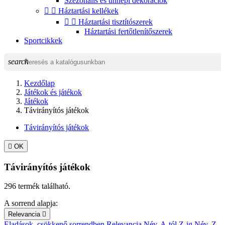
Szezonális és ünnepi dekorációk


Háztartási kellékek


Háztartási tisztítószerek
Háztartási fertőtlenítőszerek
Sportcikkek
search
Kezdőlap
Játékok és játékok
Játékok
Távirányítós játékok
Távirányítós játékok

OK
Távirányítós játékok
296 termék található.
A sorrend alapja:
Relevancia

Eladások, csökkenő sorrendben
Relevancia
Név, A-tól Z-ig
Név, Z-