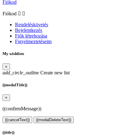
Fiókod
Fiókod


Rendeléskövetés
Bejelentkezés
Fiók létrehozása
Figyelmeztetéseim
My wishlists
×
add_circle_outline
Create new list
((modalTitle))
×
((confirmMessage))
((cancelText))
((modalDeleteText))
((title))