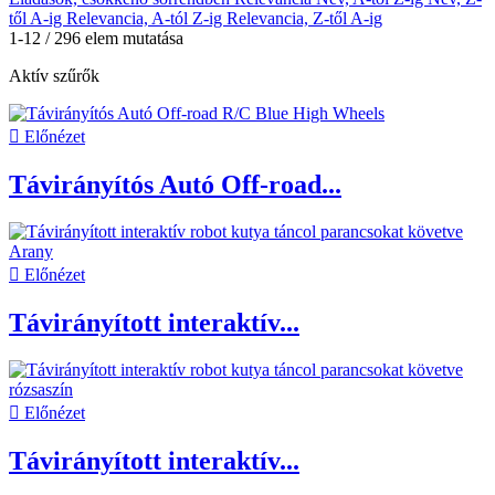
től A-ig
Relevancia, A-tól Z-ig
Relevancia, Z-től A-ig
1-12 / 296 elem mutatása
Aktív szűrők

Előnézet
Távirányítós Autó Off-road...

Előnézet
Távirányított interaktív...

Előnézet
Távirányított interaktív...