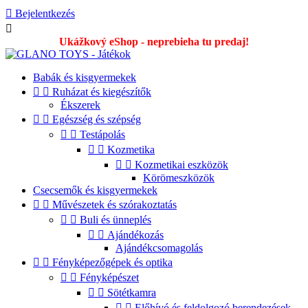

Bejelentkezés

Ukážkový eShop - neprebieha tu predaj!
Babák és kisgyermekek


Ruházat és kiegészítők
Ékszerek


Egészség és szépség


Testápolás


Kozmetika


Kozmetikai eszközök
Körömeszközök
Csecsemők és kisgyermekek


Művészetek és szórakoztatás


Buli és ünneplés


Ajándékozás
Ajándékcsomagolás


Fényképezőgépek és optika


Fényképészet


Sötétkamra


Előhívó és feldolgozó berendezések