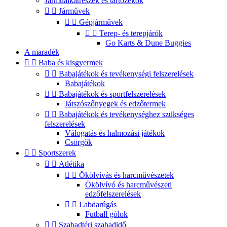
Járműalkatrészek és tartozékok


Járművek


Gépjárművek


Terep- és terepjárók
Go Karts & Dune Buggies
A maradék


Baba és kisgyermek


Babajátékok és tevékenységi felszerelések
Babajátékok


Babajátékok és sportfelszerelések
Játszószőnyegek és edzőtermek


Babajátékok és tevékenységhez szükséges
felszerelések
Válogatás és halmozási játékok
Csörgők


Sportszerek


Atlétika


Ökölvívás és harcművészetek
Ökölvívó és harcművészeti
edzőfelszerelések


Labdarúgás
Futball gólok


Szabadtéri szabadidő