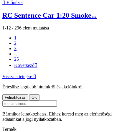

Előnézet
RC Sentence Car 1:20 Smoke...
1-12 / 296 elem mutatása
1
2
3
…
25
Következő

Vissza a tetejére

Értesülsz legújabb híreinkről és akcióinkról
Bármikor leiratkozhatsz. Ehhez keresd meg az elérhetőségi
adatainkat a jogi nyilatkozatban.
Termék