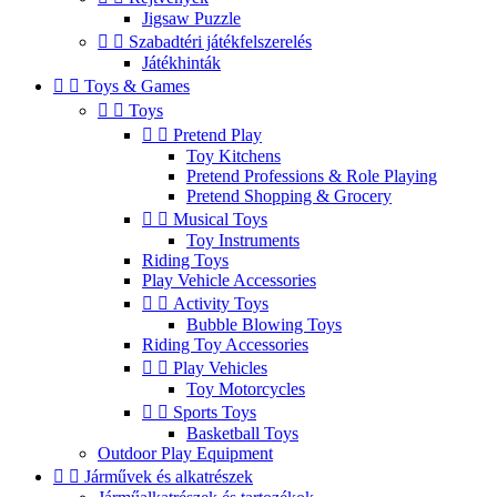
Jigsaw Puzzle


Szabadtéri játékfelszerelés
Játékhinták


Toys & Games


Toys


Pretend Play
Toy Kitchens
Pretend Professions & Role Playing
Pretend Shopping & Grocery


Musical Toys
Toy Instruments
Riding Toys
Play Vehicle Accessories


Activity Toys
Bubble Blowing Toys
Riding Toy Accessories


Play Vehicles
Toy Motorcycles


Sports Toys
Basketball Toys
Outdoor Play Equipment


Járművek és alkatrészek