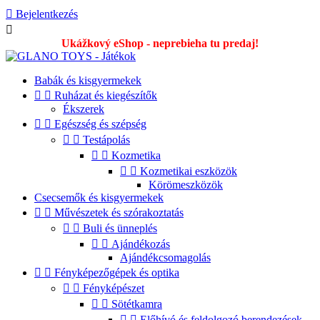

Bejelentkezés

Ukážkový eShop - neprebieha tu predaj!
Babák és kisgyermekek


Ruházat és kiegészítők
Ékszerek


Egészség és szépség


Testápolás


Kozmetika


Kozmetikai eszközök
Körömeszközök
Csecsemők és kisgyermekek


Művészetek és szórakoztatás


Buli és ünneplés


Ajándékozás
Ajándékcsomagolás


Fényképezőgépek és optika


Fényképészet


Sötétkamra


Előhívó és feldolgozó berendezések