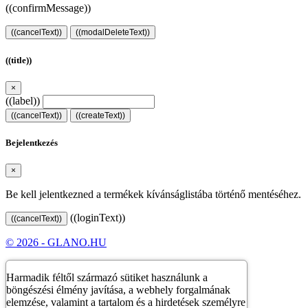
((confirmMessage))
((cancelText))
((modalDeleteText))
((title))
×
((label))
((cancelText))
((createText))
Bejelentkezés
×
Be kell jelentkezned a termékek kívánságlistába történő mentéséhez.
((loginText))
((cancelText))
© 2026 - GLANO.HU
Harmadik féltől származó sütiket használunk a
böngészési élmény javítása, a webhely forgalmának
elemzése, valamint a tartalom és a hirdetések személyre