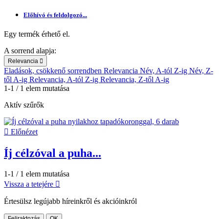
Előhívó és feldolgozó...
Egy termék érhető el.
A sorrend alapja:
Relevancia

Eladások, csökkenő sorrendben
Relevancia
Név, A-tól Z-ig
Név, Z-
től A-ig
Relevancia, A-tól Z-ig
Relevancia, Z-től A-ig
1-1 / 1 elem mutatása
Aktív szűrők

Előnézet
Íj célzóval a puha...
1-1 / 1 elem mutatása
Vissza a tetejére

Értesülsz legújabb híreinkről és akcióinkról