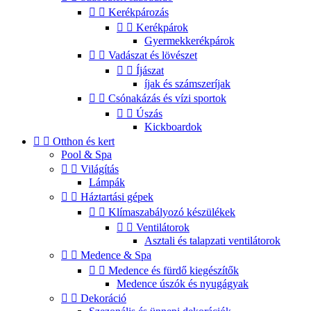


Kerékpározás


Kerékpárok
Gyermekkerékpárok


Vadászat és lövészet


Íjászat
íjak és számszeríjak


Csónakázás és vízi sportok


Úszás
Kickboardok


Otthon és kert
Pool & Spa


Világítás
Lámpák


Háztartási gépek


Klímaszabályozó készülékek


Ventilátorok
Asztali és talapzati ventilátorok


Medence & Spa


Medence és fürdő kiegészítők
Medence úszók és nyugágyak


Dekoráció