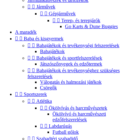
Járműalkatrészek és tartozékok


Járművek


Gépjárművek


Terep- és terepjárók
Go Karts & Dune Buggies
A maradék


Baba és kisgyermek


Babajátékok és tevékenységi felszerelések
Babajátékok


Babajátékok és sportfelszerelések
Játszószőnyegek és edzőtermek


Babajátékok és tevékenységhez szükséges
felszerelések
Válogatás és halmozási játékok
Csörgők


Sportszerek


Atlétika


Ökölvívás és harcművészetek
Ökölvívó és harcművészeti
edzőfelszerelések


Labdarúgás
Futball gólok


Szabadtéri szabadidő