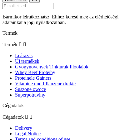
Bármikor leiratkozhatsz. Ehhez keresd meg az elérhetőségi
adatainkat a jogi nyilatkozatban.
Termék
Termék


Leárazás
Új termékek
Gyogynovenyek Tinkturak Illoolajok
Whey Beef Proteíny
Proteinele Gainers
Vitamine und Pflanzenextrakte
Suszone owoce
Superpotraviny
Cégadatok
Cégadatok


Delivery
Legal Notice
Terms and conditions of use