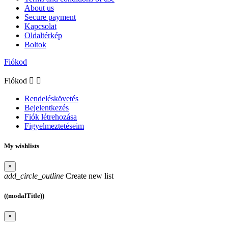
About us
Secure payment
Kapcsolat
Oldaltérkép
Boltok
Fiókod
Fiókod


Rendeléskövetés
Bejelentkezés
Fiók létrehozása
Figyelmeztetéseim
My wishlists
×
add_circle_outline
Create new list
((modalTitle))
×