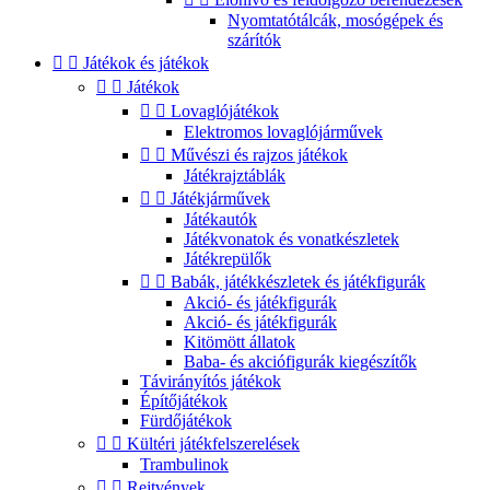
Nyomtatótálcák, mosógépek és
szárítók


Játékok és játékok


Játékok


Lovaglójátékok
Elektromos lovaglójárművek


Művészi és rajzos játékok
Játékrajztáblák


Játékjárművek
Játékautók
Játékvonatok és vonatkészletek
Játékrepülők


Babák, játékkészletek és játékfigurák
Akció- és játékfigurák
Akció- és játékfigurák
Kitömött állatok
Baba- és akciófigurák kiegészítők
Távirányítós játékok
Építőjátékok
Fürdőjátékok


Kültéri játékfelszerelések
Trambulinok


Rejtvények