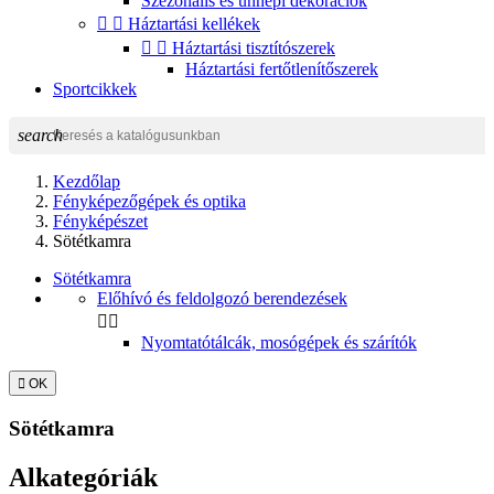
Szezonális és ünnepi dekorációk


Háztartási kellékek


Háztartási tisztítószerek
Háztartási fertőtlenítőszerek
Sportcikkek
search
Kezdőlap
Fényképezőgépek és optika
Fényképészet
Sötétkamra
Sötétkamra
Előhívó és feldolgozó berendezések


Nyomtatótálcák, mosógépek és szárítók

OK
Sötétkamra
Alkategóriák