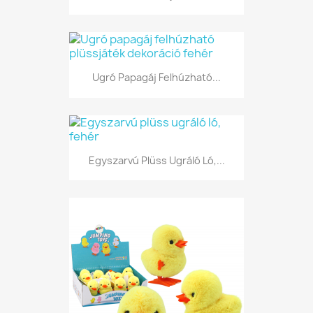
Ugró Papagáj Felhúzható...
Egyszarvú Plüss Ugráló Ló,...