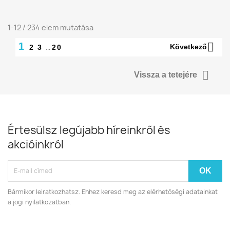
1-12 / 234 elem mutatása

1
…
Következő
2
3
20

Vissza a tetejére
Értesülsz legújabb híreinkről és
akcióinkról
Bármikor leiratkozhatsz. Ehhez keresd meg az elérhetőségi adatainkat
a jogi nyilatkozatban.