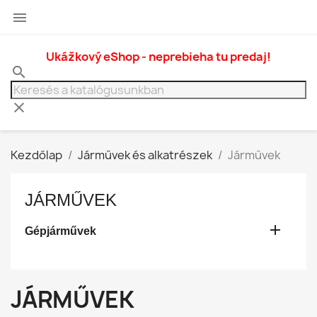

Ukážkový eShop - neprebieha tu predaj!
search
clear
Kezdőlap
Járművek és alkatrészek
Járművek
JÁRMŰVEK

Gépjárművek
JÁRMŰVEK