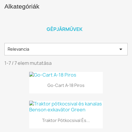
Alkategóriák
GÉPJÁRMŰVEK

Relevancia
1-7 / 7 elem mutatása
Go-Cart A-18 Piros
Traktor Pótkocsival És...