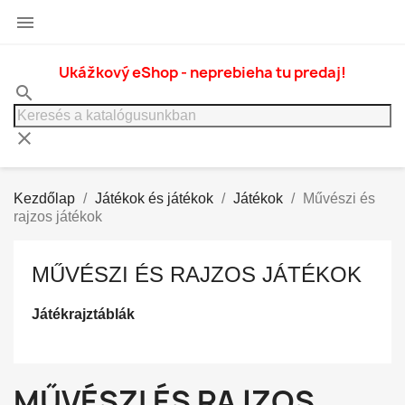

Ukážkový eShop - neprebieha tu predaj!
search
clear
Kezdőlap
Játékok és játékok
Játékok
Művészi és
rajzos játékok
MŰVÉSZI ÉS RAJZOS JÁTÉKOK
Játékrajztáblák
MŰVÉSZI ÉS RAJZOS