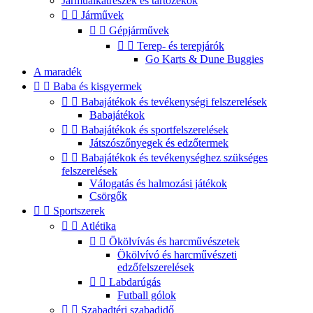
Járműalkatrészek és tartozékok


Járművek


Gépjárművek


Terep- és terepjárók
Go Karts & Dune Buggies
A maradék


Baba és kisgyermek


Babajátékok és tevékenységi felszerelések
Babajátékok


Babajátékok és sportfelszerelések
Játszószőnyegek és edzőtermek


Babajátékok és tevékenységhez szükséges
felszerelések
Válogatás és halmozási játékok
Csörgők


Sportszerek


Atlétika


Ökölvívás és harcművészetek
Ökölvívó és harcművészeti
edzőfelszerelések


Labdarúgás
Futball gólok


Szabadtéri szabadidő