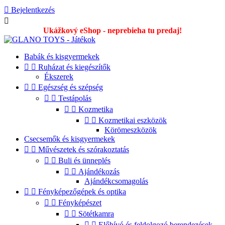

Bejelentkezés

Ukážkový eShop - neprebieha tu predaj!
Babák és kisgyermekek


Ruházat és kiegészítők
Ékszerek


Egészség és szépség


Testápolás


Kozmetika


Kozmetikai eszközök
Körömeszközök
Csecsemők és kisgyermekek


Művészetek és szórakoztatás


Buli és ünneplés


Ajándékozás
Ajándékcsomagolás


Fényképezőgépek és optika


Fényképészet


Sötétkamra


Előhívó és feldolgozó berendezések