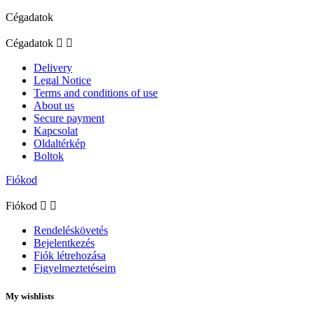
Cégadatok
Cégadatok


Delivery
Legal Notice
Terms and conditions of use
About us
Secure payment
Kapcsolat
Oldaltérkép
Boltok
Fiókod
Fiókod


Rendeléskövetés
Bejelentkezés
Fiók létrehozása
Figyelmeztetéseim
My wishlists