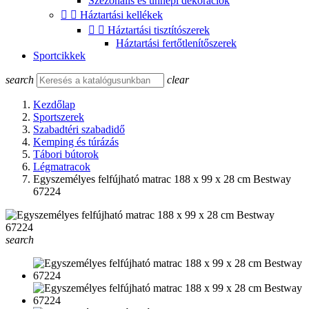
Szezonális és ünnepi dekorációk


Háztartási kellékek


Háztartási tisztítószerek
Háztartási fertőtlenítőszerek
Sportcikkek
search
clear
Kezdőlap
Sportszerek
Szabadtéri szabadidő
Kemping és túrázás
Tábori bútorok
Légmatracok
Egyszemélyes felfújható matrac 188 x 99 x 28 cm Bestway
67224
search