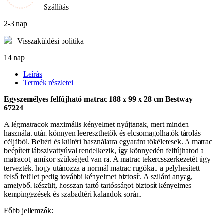
Szállítás
2-3 nap
Visszaküldési politika
14 nap
Leírás
Termék részletei
Egyszemélyes felfújható matrac 188 x 99 x 28 cm Bestway
67224
A légmatracok maximális kényelmet nyújtanak, mert minden
használat után könnyen leereszthetők és elcsomagolhatók tárolás
céljából. Beltéri és kültéri használatra egyaránt tökéletesek. A matrac
beépített lábszivattyúval rendelkezik, így könnyedén felfújhatod a
matracot, amikor szükséged van rá. A matrac tekercsszerkezetét úgy
tervezték, hogy utánozza a normál matrac rugókat, a pelyhesített
felső felület pedig további kényelmet biztosít. A szilárd anyag,
amelyből készült, hosszan tartó tartósságot biztosít kényelmes
kempingezések és szabadtéri kalandok során.
Főbb jellemzők: