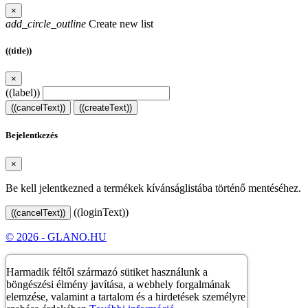
×
add_circle_outline
Create new list
((title))
×
((label))
((cancelText))
((createText))
Bejelentkezés
×
Be kell jelentkezned a termékek kívánságlistába történő mentéséhez.
((loginText))
((cancelText))
© 2026 - GLANO.HU
Harmadik féltől származó sütiket használunk a
böngészési élmény javítása, a webhely forgalmának
elemzése, valamint a tartalom és a hirdetések személyre