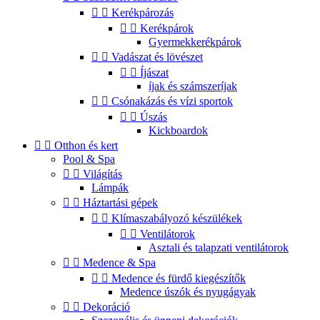


Kerékpározás


Kerékpárok
Gyermekkerékpárok


Vadászat és lövészet


Íjászat
íjak és számszeríjak


Csónakázás és vízi sportok


Úszás
Kickboardok


Otthon és kert
Pool & Spa


Világítás
Lámpák


Háztartási gépek


Klímaszabályozó készülékek


Ventilátorok
Asztali és talapzati ventilátorok


Medence & Spa


Medence és fürdő kiegészítők
Medence úszók és nyugágyak


Dekoráció