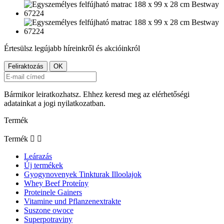
Értesülsz legújabb híreinkről és akcióinkról
Bármikor leiratkozhatsz. Ehhez keresd meg az elérhetőségi
adatainkat a jogi nyilatkozatban.
Termék
Termék


Leárazás
Új termékek
Gyogynovenyek Tinkturak Illoolajok
Whey Beef Proteíny
Proteinele Gainers
Vitamine und Pflanzenextrakte
Suszone owoce
Superpotraviny