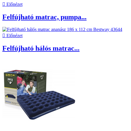

Előnézet
Felfújható matrac, pumpa...

Előnézet
Felfújható hálós matrac...