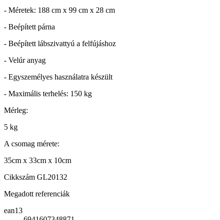
- Méretek: 188 cm x 99 cm x 28 cm
- Beépített párna
- Beépített lábszivattyú a felfújáshoz
- Velúr anyag
- Egyszemélyes használatra készült
- Maximális terhelés: 150 kg
Mérleg:
5 kg
A csomag mérete:
35cm x 33cm x 10cm
Cikkszám
GL20132
Megadott referenciák
ean13
6941607348871