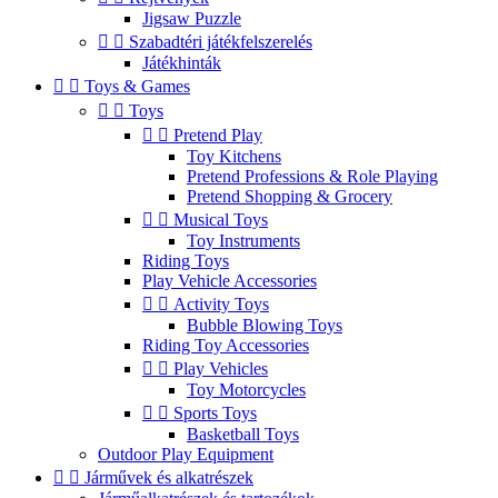
Jigsaw Puzzle


Szabadtéri játékfelszerelés
Játékhinták


Toys & Games


Toys


Pretend Play
Toy Kitchens
Pretend Professions & Role Playing
Pretend Shopping & Grocery


Musical Toys
Toy Instruments
Riding Toys
Play Vehicle Accessories


Activity Toys
Bubble Blowing Toys
Riding Toy Accessories


Play Vehicles
Toy Motorcycles


Sports Toys
Basketball Toys
Outdoor Play Equipment


Járművek és alkatrészek