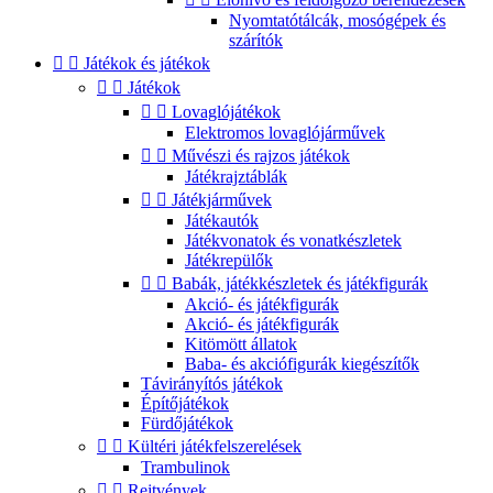
Nyomtatótálcák, mosógépek és
szárítók


Játékok és játékok


Játékok


Lovaglójátékok
Elektromos lovaglójárművek


Művészi és rajzos játékok
Játékrajztáblák


Játékjárművek
Játékautók
Játékvonatok és vonatkészletek
Játékrepülők


Babák, játékkészletek és játékfigurák
Akció- és játékfigurák
Akció- és játékfigurák
Kitömött állatok
Baba- és akciófigurák kiegészítők
Távirányítós játékok
Építőjátékok
Fürdőjátékok


Kültéri játékfelszerelések
Trambulinok


Rejtvények