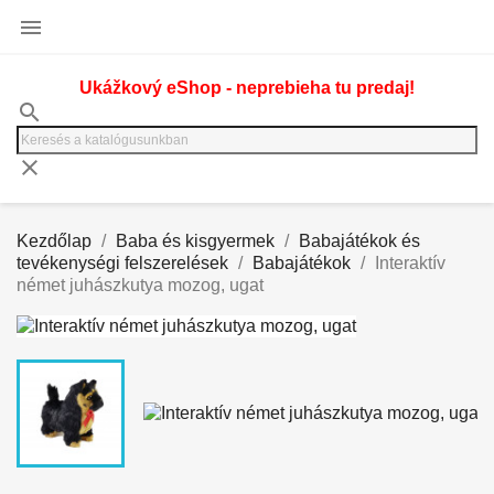

Ukážkový eShop - neprebieha tu predaj!
search
clear
Kezdőlap
Baba és kisgyermek
Babajátékok és
tevékenységi felszerelések
Babajátékok
Interaktív
német juhászkutya mozog, ugat