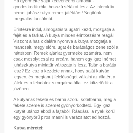
Ha gyermeke saját kedvencéről álmodik -
gondoskodik róla, hosszú sétákat tesz. Az interaktív
német juhászkutya remek játéktárs! Segítünk
megvalósítani álmát.
Érintésre indul, simogatásra ugatni kezd, mozgatja a
fejét és a farkát. A kutya minden érintkezésre reagál.
Viszont a has oldalára nyomva a kutya mozgatja a
mancsait, megy előre, ugat és barátságos zene szól a
háttérben! Remek ajánlat gyermeke számára, nem
csak mosolyt csal az arcára, hanem egy igazi német
juhászkutya miniatűr változata is lesz. Talán a barátja
lesz? Ez lesz a kezdete annak, hogy saját kutyád
legyen, és megtanulj felelősséget vállalni az állatért a
játék és a feladatok szorgalma által, ez kifizetődik a
jövőben.
A kutyának fekete és barna szőrű, sötétbarna, még a
fekete szeme is szemet gyönyörködtető. Egy igazi
kutyát utánoz ebből a fajtából. Ráadásul a nyak körül
egy gyönyörű piros masni is varázslatot ad hozzá.
Kutya méretei: