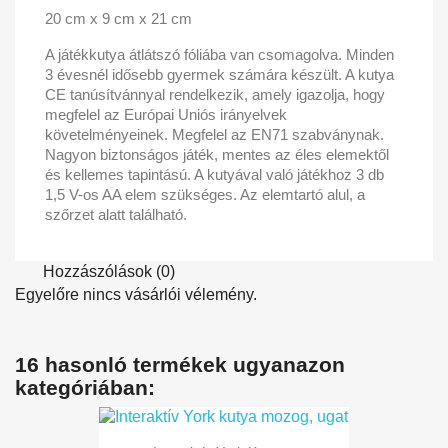
20 cm x 9 cm x 21 cm
A játékkutya átlátszó fóliába van csomagolva. Minden
3 évesnél idősebb gyermek számára készült. A kutya
CE tanúsítvánnyal rendelkezik, amely igazolja, hogy
megfelel az Európai Uniós irányelvek
követelményeinek. Megfelel az EN71 szabványnak.
Nagyon biztonságos játék, mentes az éles elemektől
és kellemes tapintású. A kutyával való játékhoz 3 db
1,5 V-os AA elem szükséges. Az elemtartó alul, a
szőrzet alatt található.
Hozzászólások (0)
Egyelőre nincs vásárlói vélemény.
16 hasonló termékek ugyanazon
kategóriában: